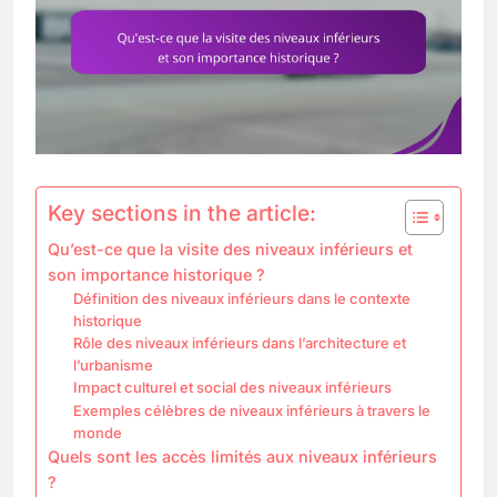
Key sections in the article:
Qu’est-ce que la visite des niveaux inférieurs et
son importance historique ?
Définition des niveaux inférieurs dans le contexte
historique
Rôle des niveaux inférieurs dans l’architecture et
l’urbanisme
Impact culturel et social des niveaux inférieurs
Exemples célèbres de niveaux inférieurs à travers le
monde
Quels sont les accès limités aux niveaux inférieurs
?